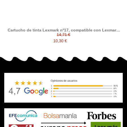
Cartucho de tinta Lexmark nº17, compatible con Lexmark,
negro
14,71 €
10,30 €