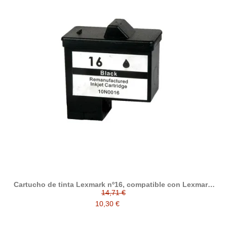
Cartucho de tinta Lexmark nº16, compatible con Lexmark,
negro
14,71 €
10,30 €