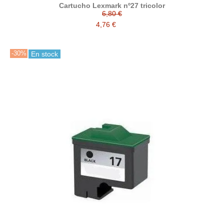
Cartucho Lexmark nº27 tricolor
6,80 €
4,76 €
-30%
En stock