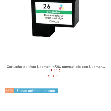
Cartucho de tinta Lexmark nº26, compatible con Lexmark,
tricolor
6,44 €
4,51 €
-30%
Últimas unidades en stock