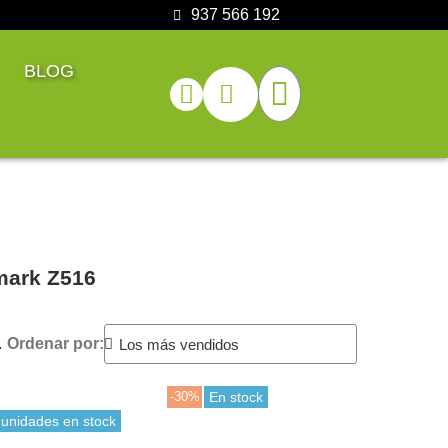
937 566 192
BLOG
mark Z516
.
Ordenar por:
-30%
En stock
 unidades en stock