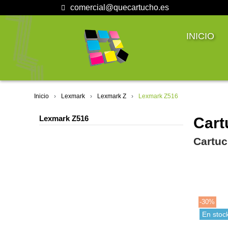
comercial@quecartucho.es
INICIO
Inicio
Lexmark
Lexmark Z
Lexmark Z516
Lexmark Z516
Cart
Cartuc
-30%
En stoc