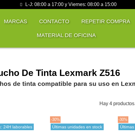
L-J: 08:00 a 17:00 y Viernes: 08:00 a 15:00
MARCAS
CONTACTO
REPETIR COMPRA
MATERIAL DE OFICINA
ucho De Tinta Lexmark Z516
hos de tinta compatible para su uso en Lex
Hay 4 productos
-30%
-30%
k: 24H laborables
Últimas unidades en stock
Últimas