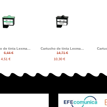
o de tinta Lexmark
Cartucho de tinta Lexmark
Cartu
, compatible con
nº16, compatible con
6,44 €
14,71 €
Lexmark, tricolor
Lexmark, negro
4,51 €
10,30 €