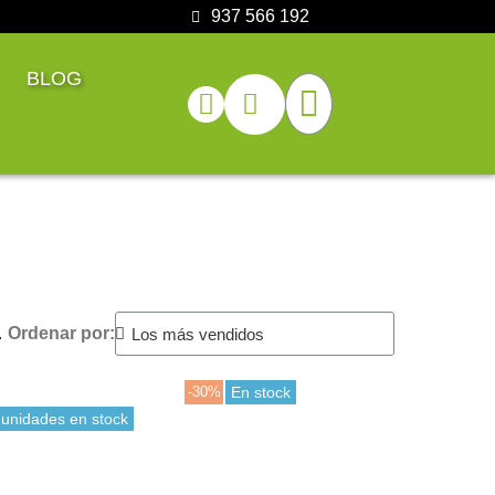
937 566 192
BLOG
.
Ordenar por:
-30%
En stock
 unidades en stock