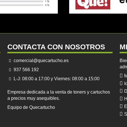
CONTACTA CON NOSOTROS
M
comercial@quecartucho.es
Bie
adm
937 566 192
M
L-J: 08:00 a 17:00 y Viernes: 08:00 a 15:00
I
D
Empresa dedicada a la venta de toners y cartuchos
a precios muy asequibles.
H
E
Equipo de Quecartucho
S