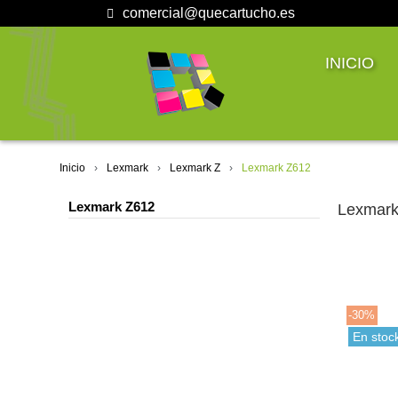
comercial@quecartucho.es
INICIO
Inicio
Lexmark
Lexmark Z
Lexmark Z612
Lexmark Z612
Lexmark
-30%
En stoc