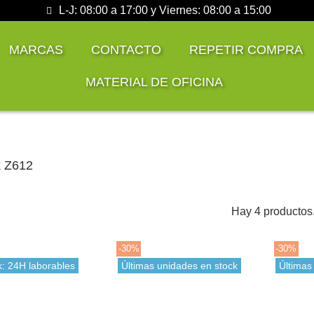
L-J: 08:00 a 17:00 y Viernes: 08:00 a 15:00
MARCAS
CONTACTO
REPETIR COMPRA
MATERIAL DE OFICINA
 Z612
Hay 4 productos
-30%
-30%
k: 24H laborables
Últimas unidades en stock
Últimas