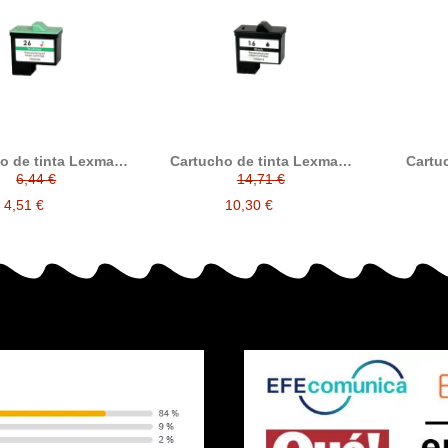
o de tinta Lexmark
Cartucho de tinta Lexmark
Cartu
, compatible con
nº16, compatible con
6,44 €
14,71 €
Lexmark, tricolor
Lexmark, negro
4,51 €
10,30 €