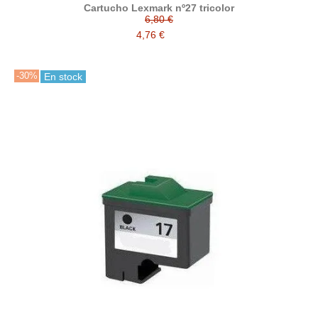
Cartucho Lexmark nº27 tricolor
6,80 €
4,76 €
-30%
En stock