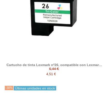
Cartucho de tinta Lexmark nº26, compatible con Lexmark,
tricolor
6,44 €
4,51 €
-30%
Últimas unidades en stock