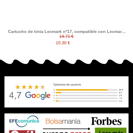
Cartucho de tinta Lexmark nº17, compatible con Lexmark,
negro
14,71 €
10,30 €