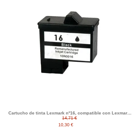
Cartucho de tinta Lexmark nº16, compatible con Lexmark,
negro
14,71 €
10,30 €