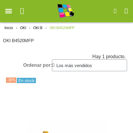
Inicio
OKI
OKI B
OKI B4520MFP
OKI B4520MFP
Hay 1 producto.
Ordenar por:
-30%
En stock