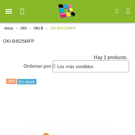
Inicio
OKI
OKI B
OKI B4525MFP
OKI B4525MFP
Hay 1 producto.
Ordenar por:
-30%
En stock