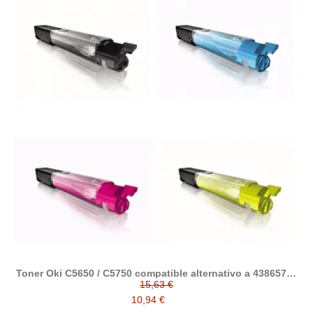
Toner Oki C5650 / C5750 compatible alternativo a 43865708
/ 43872307 / 43872306 / 43872305
15,63 €
10,94 €