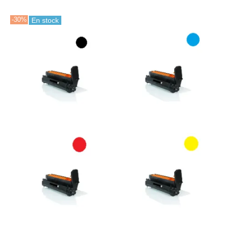
-30%
En stock