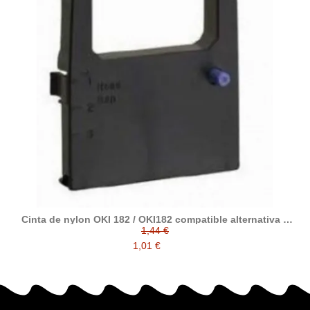
Cinta de nylon OKI 182 / OKI182 compatible alternativa a
09002303
1,44 €
1,01 €