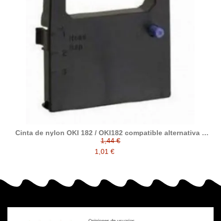
Cinta de nylon OKI 182 / OKI182 compatible alternativa a
09002303
1,44 €
1,01 €