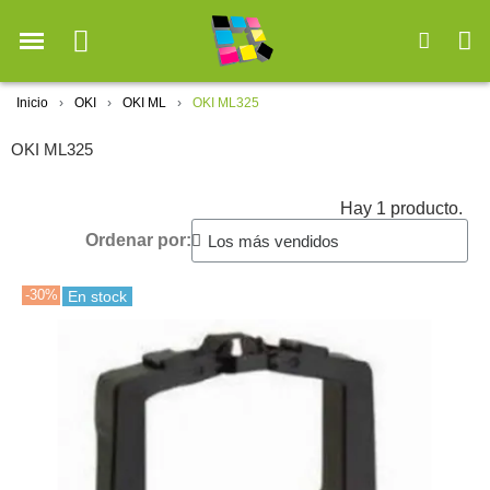
Inicio
OKI
OKI ML
OKI ML325
OKI ML325
Hay 1 producto.
Ordenar por:
-30%
En stock