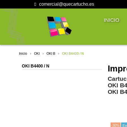
comercial@quecartucho.es
INICIO
Inicio
OKI
OKI B
OKI B4400 / N
OKI B4400 / N
Impr
Cartuc
OKI B
OKI B
-30%
En