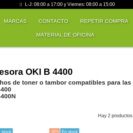
L-J: 08:00 a 17:00 y Viernes: 08:00 a 15:00
MARCAS
CONTACTO
REPETIR COMPRA
MATERIAL DE OFICINA
esora OKI B 4400
hos de toner o tambor compatibles para las
4400
4400N
Hay 2 productos
 stock
-30%
En stock