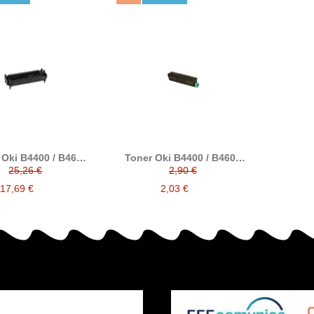
Oki B4400 / B4600
Toner Oki B4400 / B4600
ible alternativo a
compatible alternativo a
25,26 €
2,90 €
KI 43501902
43502302
17,69 €
2,03 €