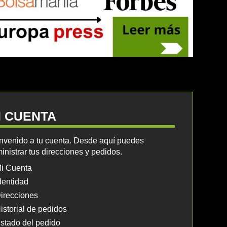
I CUENTA
nvenido a tu cuenta. Desde aquí puedes
inistrar tus direcciones y pedidos.
i Cuenta
dentidad
irecciones
istorial de pedidos
stado del pedido