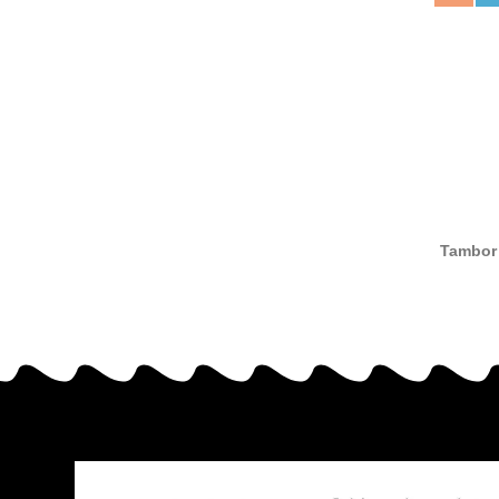
Tambor 
compat
O