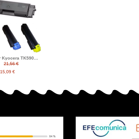
r Kyocera TK590
le reemplaza a TK-
21,56 €
/ 1T02KV0NL0 /
T02KVCNL0 /
15,09 €
NL0 / 1T02KVANL0