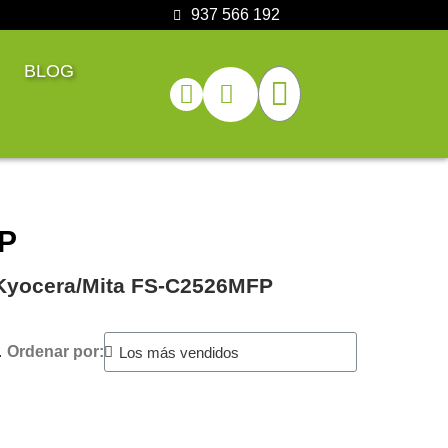
937 566 192
BLOG
FP
️ Kyocera/Mita FS-C2526MFP
.
Ordenar por: