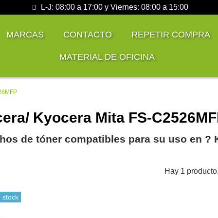
L-J: 08:00 a 17:00 y Viernes: 08:00 a 15:00
MARCAS
CONTACTO
REPETIR COMPRA
MATERIAL DE OFICINA
526MFP
era/ Kyocera Mita FS-C2526M
hos de tóner compatibles para su uso en ?
Hay 1 producto
 stock