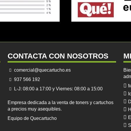
CONTACTA CON NOSOTROS
M
comercial@quecartucho.es
Bie
adm
937 566 192
M
L-J: 08:00 a 17:00 y Viernes: 08:00 a 15:00
I
D
Empresa dedicada a la venta de toners y cartuchos
a precios muy asequibles.
H
E
Equipo de Quecartucho
S