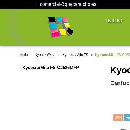
comercial@quecartucho.es
INICIO
Inicio
Kyocera/Mita
Kyocera/Mita FS
Kyocera/Mita FS-C2
Kyocera/Mita FS-C2526MFP
Kyoc
Cartuc
-30%
En