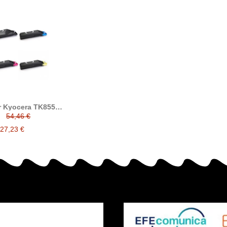
r Kyocera TK855
le reemplaza a TK-
54,46 €
 / 1T02H70EU0 /
EU0 / 1T02H7BEU0
27,23 €
 1T02H7AEU0