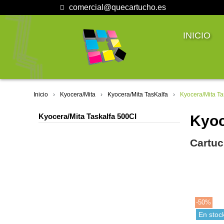
comercial@quecartucho.es
INICIO
Inicio
Kyocera/Mita
Kyocera/Mita TasKalfa
Kyocera/Mita Ta
Kyocera/Mita Taskalfa 500CI
Kyoc
Cartuc
-50%
En stoc