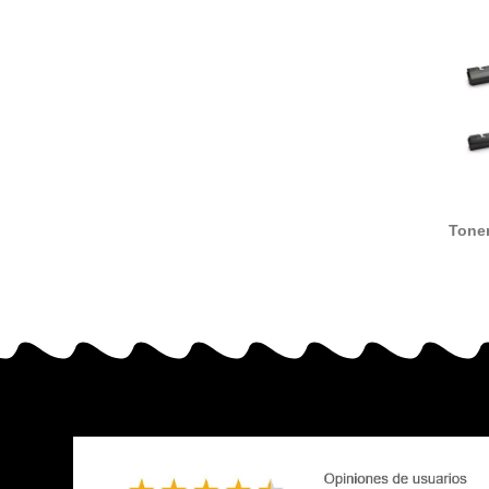
Tone
compatib
855
1T02H7C
/