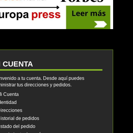
I CUENTA
nvenido a tu cuenta. Desde aquí puedes
inistrar tus direcciones y pedidos.
i Cuenta
dentidad
irecciones
istorial de pedidos
stado del pedido