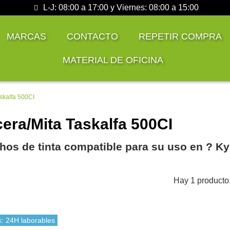
L-J: 08:00 a 17:00 y Viernes: 08:00 a 15:00
MARCAS
CONTACTO
REPETIR COMPRA
MATERIAL DE OFICINA
skalfa 500CI
era/Mita Taskalfa 500CI
hos de tinta compatible para su uso en ?️ Ky
Hay 1 producto
k: 24H laborables