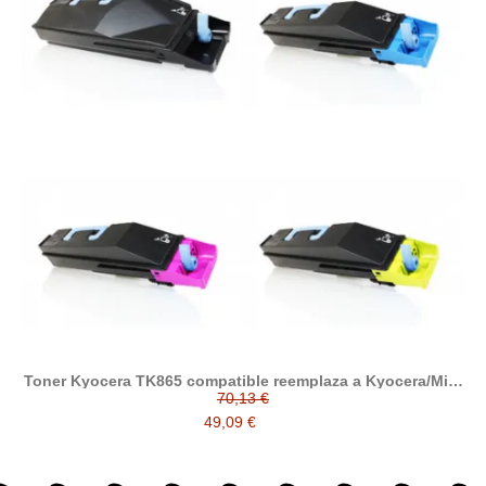
Toner Kyocera TK865 compatible reemplaza a Kyocera/Mita
TK-865 / 1T02JZ0EU0 / 1T02JZCEU0 / 1T02JZBEU0 /
70,13 €
1T02JZAEU0
49,09 €