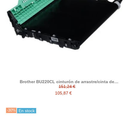
Brother BU220CL cinturón de arrastre/cinta de
transferencia compatible
151,24 €
105,87 €
-30%
En stock