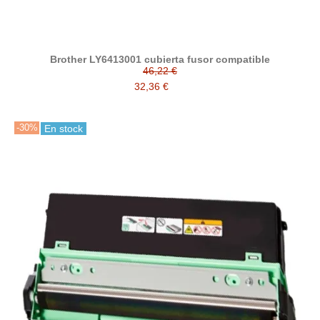
Brother LY6413001 cubierta fusor compatible
46,22 €
32,36 €
-30%
En stock