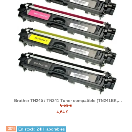
Brother TN245 / TN241 Toner compatible (TN241BK,
TN245C, TN245M, TN245Y)
6,63 €
4,64 €
-30%
En stock: 24H laborables