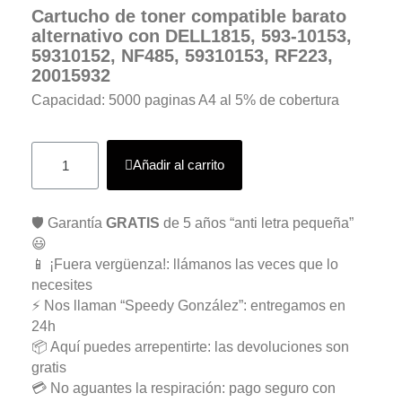
Cartucho de toner compatible barato
alternativo con DELL1815, 593-10153,
59310152, NF485, 59310153, RF223,
20015932
Capacidad: 5000 paginas A4 al 5% de cobertura
Añadir al carrito
🛡️ Garantía
GRATIS
de 5 años “anti letra pequeña”
😃
📱 ¡Fuera vergüenza!: llámanos las veces que lo
necesites
⚡ Nos llaman “Speedy González”: entregamos en
24h
📦 Aquí puedes arrepentirte: las devoluciones son
gratis
💳 No aguantes la respiración: pago seguro con