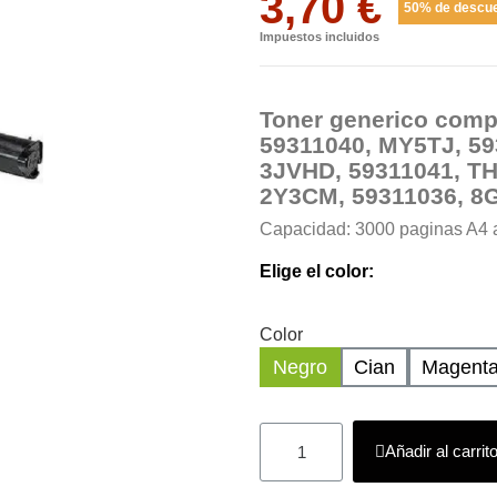
3,70 €
50% de descu
Impuestos incluidos
Toner generico comp
59311040, MY5TJ, 59
3JVHD, 59311041, TH
2Y3CM, 59311036, 8G
Capacidad: 3000 paginas A4 
Elige el color:
Color
Negro
Cian
Magent
Añadir al carrit