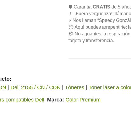
🛡️ Garantía
GRATIS
de 5 años
📱 ¡Fuera vergüenza!: llámano
⚡ Nos llaman “Speedy Gonzál
📦 Aquí puedes arrepentirte: l
💳 No aguantes la respiració
tarjeta y transferencia.
ucto:
CDN
|
Dell 2155 / CN / CDN
|
Tóneres
|
Toner láser a colo
rs compatibles Dell
Marca
Color Premium