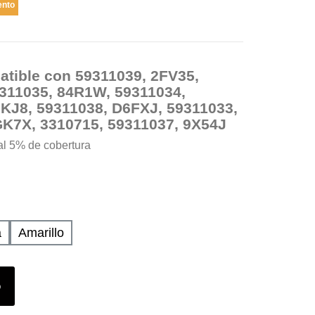
ento
atible con 59311039, 2FV35,
311035, 84R1W, 59311034,
KJ8, 59311038, D6FXJ, 59311033,
K7X, 3310715, 59311037, 9X54J
al 5% de cobertura
a
Amarillo
o