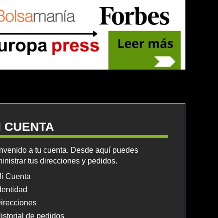
I CUENTA
nvenido a tu cuenta. Desde aquí puedes
inistrar tus direcciones y pedidos.
i Cuenta
dentidad
irecciones
istorial de pedidos