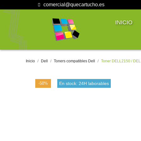
comercial@quecartucho.es
INICIO
Inicio
Dell
Toners compatibles Dell
Toner DELL2150 / DELL
-50%
En stock: 24H laborables