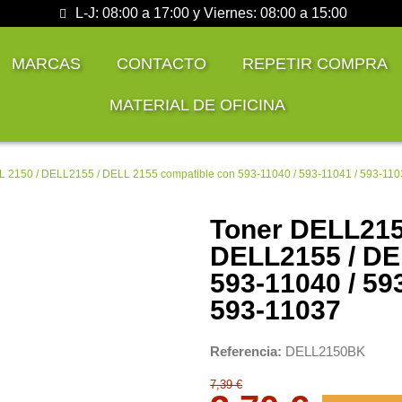
L-J: 08:00 a 17:00 y Viernes: 08:00 a 15:00
MARCAS
CONTACTO
REPETIR COMPRA
MATERIAL DE OFICINA
 2150 / DELL2155 / DELL 2155 compatible con 593-11040 / 593-11041 / 593-110
Toner DELL2150
DELL2155 / DE
593-11040 / 59
593-11037
Referencia
DELL2150BK
7,39 €