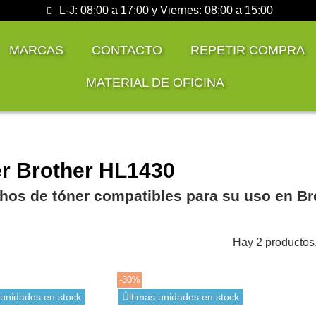
L-J: 08:00 a 17:00 y Viernes: 08:00 a 15:00
MARCAS
CONTACTO
REPETIR COMPRA
MATERIAL DE OFICINA
r Brother HL1430
hos de tóner compatibles para su uso en Br
Hay 2 productos
-30%
 unidades en stock
Últimas unidades en stock