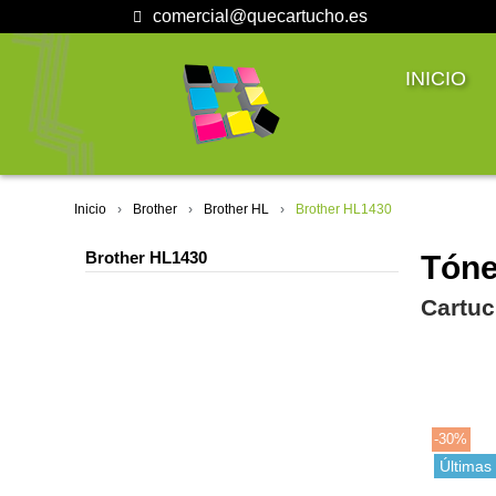
comercial@quecartucho.es
INICIO
Inicio
Brother
Brother HL
Brother HL1430
Brother HL1430
Tóne
Cartuc
-30%
Últimas