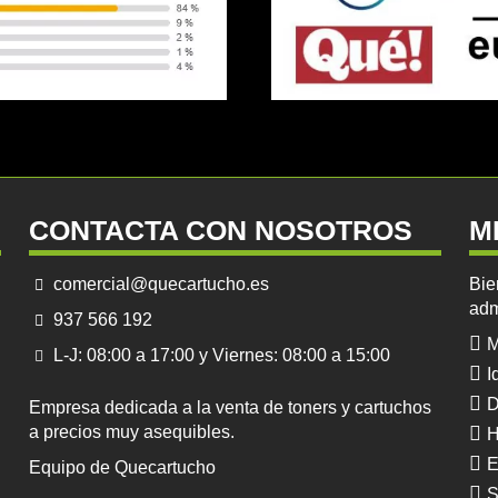
CONTACTA CON NOSOTROS
M
comercial@quecartucho.es
Bie
adm
937 566 192
M
L-J: 08:00 a 17:00 y Viernes: 08:00 a 15:00
I
D
Empresa dedicada a la venta de toners y cartuchos
a precios muy asequibles.
H
E
Equipo de Quecartucho
S