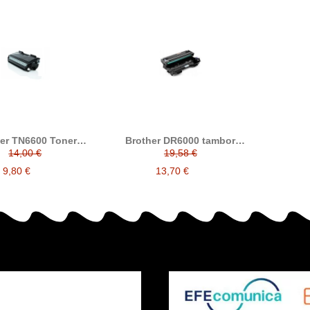
er TN6600 Toner
Brother DR6000 tambor
compatible
compatible
14,00 €
19,58 €
9,80 €
13,70 €