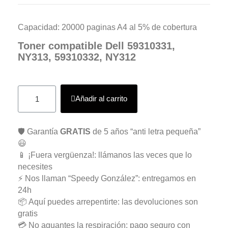
Capacidad: 20000 paginas A4 al 5% de cobertura
Toner compatible Dell 59310331,
NY313, 59310332, NY312
Añadir al carrito
🛡️ Garantía
GRATIS
de 5 años “anti letra pequeña”
😃
📱 ¡Fuera vergüenza!: llámanos las veces que lo
necesites
⚡ Nos llaman “Speedy González”: entregamos en
24h
📦 Aquí puedes arrepentirte: las devoluciones son
gratis
💳 No aguantes la respiración: pago seguro con