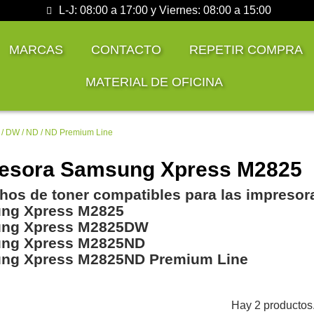
L-J: 08:00 a 17:00 y Viernes: 08:00 a 15:00
MARCAS
CONTACTO
REPETIR COMPRA
MATERIAL DE OFICINA
/ DW / ND / ND Premium Line
esora Samsung Xpress M2825
hos de toner compatibles para las impresor
ng Xpress M2825
ng Xpress M2825DW
ng Xpress M2825ND
ng Xpress M2825ND Premium Line
Hay 2 productos