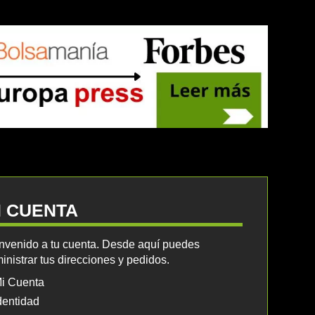
I CUENTA
nvenido a tu cuenta. Desde aquí puedes
inistrar tus direcciones y pedidos.
i Cuenta
dentidad