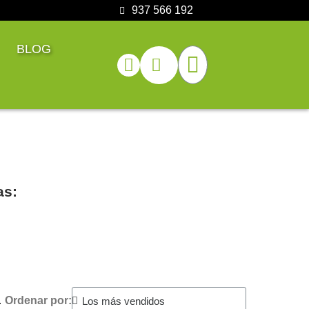
937 566 192
BLOG
as:
.
Ordenar por: