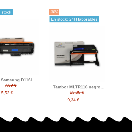
 stock
-30%
En stock: 24H laborables
r Samsung D116L
ro compatible
7,89 €
Tambor MLTR116 negro
laza a MLT-D116L
compatible con Samsung
13,35 €
5,52 €
MLT-R116/SEE
9,34 €