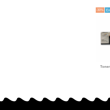
-30%
En
Tone
neg
reemp