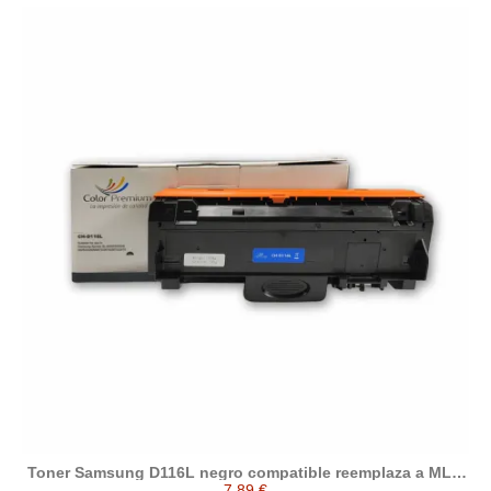
Toner Samsung D116L negro compatible reemplaza a MLT-
D116L
7,89 €