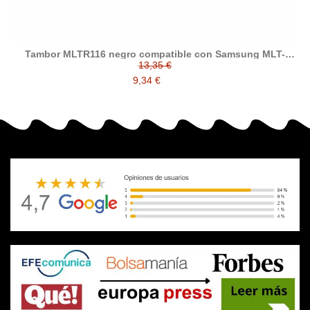
Tambor MLTR116 negro compatible con Samsung MLT-
R116/SEE
13,35 €
9,34 €