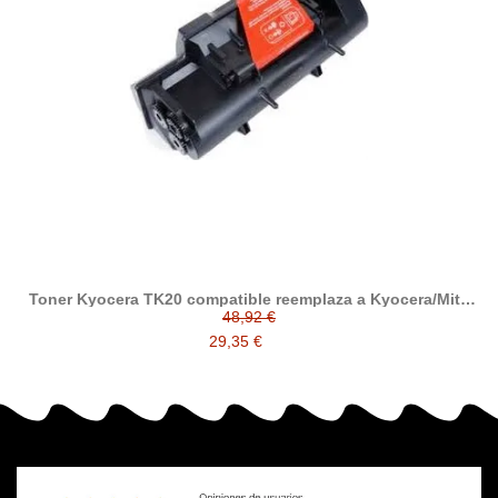
Toner Kyocera TK20 compatible reemplaza a Kyocera/Mita
TK-20H
48,92 €
29,35 €