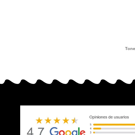
Tone
compat
Kyoc