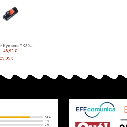
r Kyocera TK20
ible reemplaza a
48,92 €
era/Mita TK-20H
29,35 €