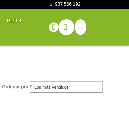
937 566 192
BLOG
.
Ordenar por: