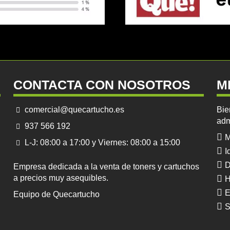
CONTACTA CON NOSOTROS
M
comercial@quecartucho.es
Bie
adm
937 566 192
M
L-J: 08:00 a 17:00 y Viernes: 08:00 a 15:00
I
D
Empresa dedicada a la venta de toners y cartuchos
a precios muy asequibles.
H
E
Equipo de Quecartucho
S