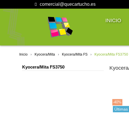
comercial@quecartucho.es
INICIO
Inicio
Kyocera/Mita
Kyocera/Mita FS
Kyocera/Mita FS3750
Kyocera/Mita FS3750
Kyocera
-40%
Últimas