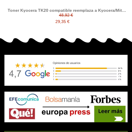
Toner Kyocera TK20 compatible reemplaza a Kyocera/Mita
TK-20H
48,92 €
29,35 €