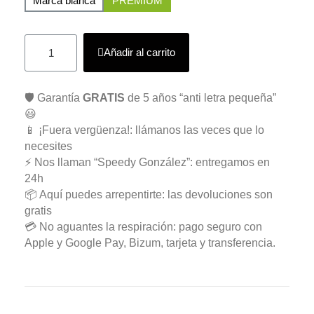
Marca blanca
PREMIUM
Añadir al carrito
🛡️ Garantía
GRATIS
de 5 años “anti letra pequeña”
😃
📱 ¡Fuera vergüenza!: llámanos las veces que lo
necesites
⚡ Nos llaman “Speedy González”: entregamos en
24h
📦 Aquí puedes arrepentirte: las devoluciones son
gratis
💳 No aguantes la respiración: pago seguro con
Apple y Google Pay, Bizum, tarjeta y transferencia.