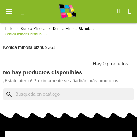
Inicio
Konica Minolta
Konica Minolta Bizhub
Konica minolta bizhub 361
Konica minolta bizhub 361
Hay 0 productos.
No hay productos disponibles
¡Estate atento! Próximamente se añadirán más productos.
search