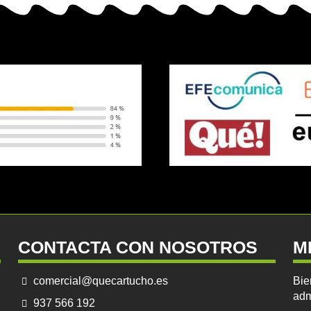
CONTACTA CON NOSOTROS
M
comercial@quecartucho.es
Bie
adm
937 566 192