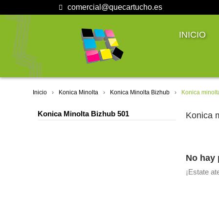
comercial@quecartucho.es
INICIO
Inicio
Konica Minolta
Konica Minolta Bizhub
Konica minolt
Konica Minolta Bizhub 501
Konica m
No hay 
¡Estate a