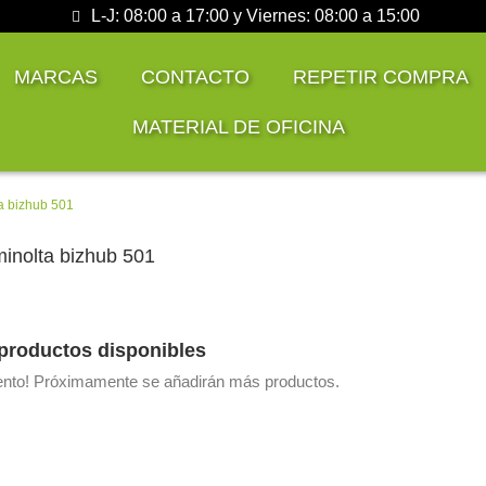
L-J: 08:00 a 17:00 y Viernes: 08:00 a 15:00
MARCAS
CONTACTO
REPETIR COMPRA
MATERIAL DE OFICINA
a bizhub 501
inolta bizhub 501
productos disponibles
tento! Próximamente se añadirán más productos.