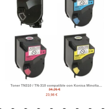
Toner TN310 / TN-310 compatible con Konica Minolta
Bizhub C 350 / 351 / 450 / 450P / CF 2203 / KMC 2230
34,26 €
23,98 €