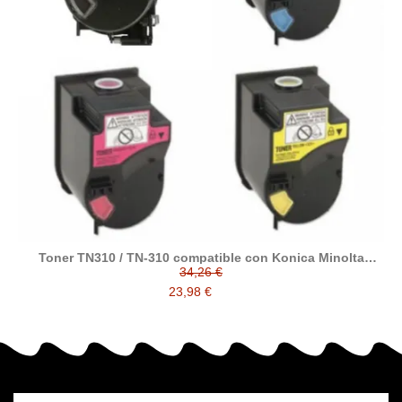
Toner TN310 / TN-310 compatible con Konica Minolta
Bizhub C 350 / 351 / 450 / 450P / CF 2203 / KMC 2230
34,26 €
23,98 €