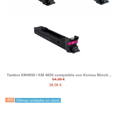
Tambor KM4650 / KM 4650 compatible con Konica Minolta
Magicolor A0310GH / A0310AH / A03105H
54,38 €
38,06 €
-45%
Últimas unidades en stock