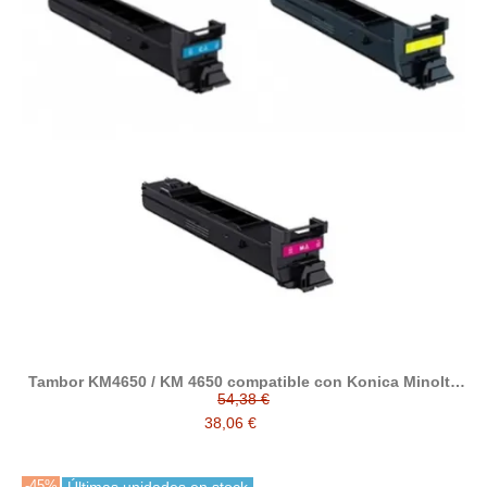
Tambor KM4650 / KM 4650 compatible con Konica Minolta
Magicolor A0310GH / A0310AH / A03105H
54,38 €
38,06 €
-45%