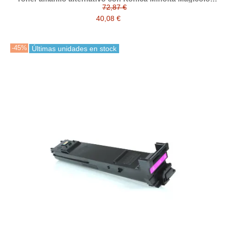
5500 / 5550 / 5570 / 5650 / 5670
72,87 €
40,08 €
-45%
Últimas unidades en stock