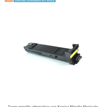
Últimas unidades en stock
Toner amarillo alternativo con Konica Minolta Magicolor