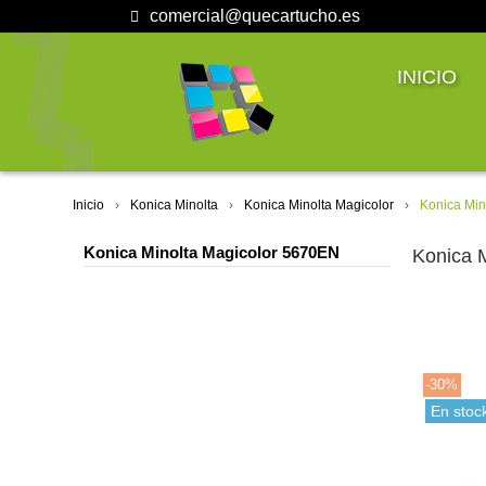
comercial@quecartucho.es
INICIO
Inicio
Konica Minolta
Konica Minolta Magicolor
Konica Min
Konica Minolta Magicolor 5670EN
Konica 
-30%
En stoc