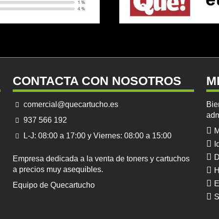
CONTACTA CON NOSOTROS
M
comercial@quecartucho.es
Bie
adm
937 566 192
M
L-J: 08:00 a 17:00 y Viernes: 08:00 a 15:00
I
D
Empresa dedicada a la venta de toners y cartuchos
a precios muy asequibles.
H
E
Equipo de Quecartucho
S