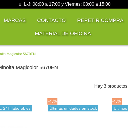
L-J: 08:00 a 17:00 y Viernes: 08:00 a 15:00
MARCAS
CONTACTO
REPETIR COMPRA
MATERIAL DE OFICINA
olta Magicolor 5670EN
Minolta Magicolor 5670EN
Hay 3 productos
-45%
-45%
k: 24H laborables
Últimas unidades en stock
Últimas