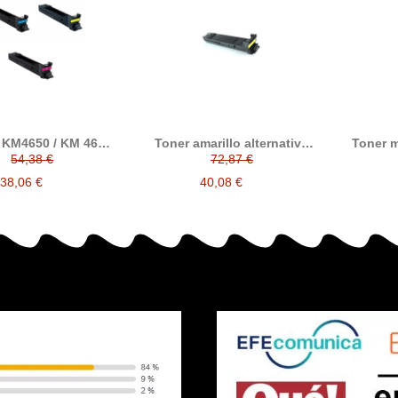
 KM4650 / KM 4650
Toner amarillo alternativo
Toner m
tible con Konica
con Konica Minolta
con
54,38 €
72,87 €
 Magicolor A0310GH
Magicolor 5500 / 5550 /
Magic
310AH / A03105H
5570 / 5650 / 5670
557
38,06 €
40,08 €