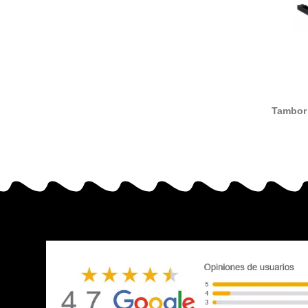
Tambor
compa
Minolta
/ A0