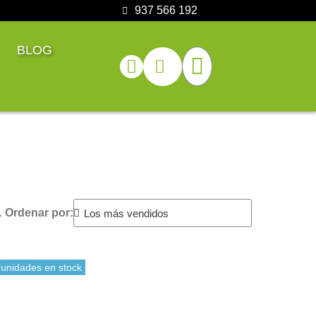
937 566 192
BLOG
.
Ordenar por:
 unidades en stock