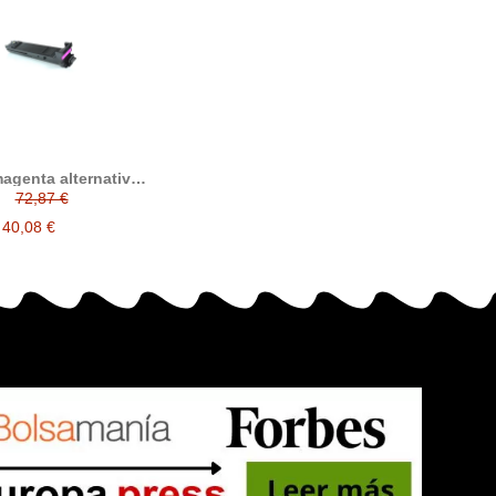
agenta alternativo
 Konica Minolta
72,87 €
olor 5500 / 5550 /
0 / 5650 / 5670
40,08 €