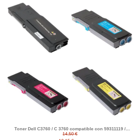
Toner Dell C3760 / C 3760 compatible con 59311119 /
59311120 / 59311121 / 59311122
14,50 €