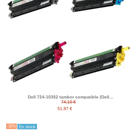
Dell 724-10352 tambor compatible (Dell
C2660/C2665/C3760/C3765)
74,10 €
51,87 €
-30%
En stock