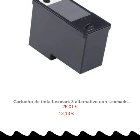
Cartucho de tinta Lexmark 3 alternativo con Lexmark
18C1530E
25,01 €
13,13 €