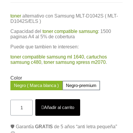
toner
alternativo con Samsung MLT-D1042S ( MLT-
D1042S/ELS )
Capacidad del
toner compatible samsung
: 1500
paginas A4 al 5% de cobertura
Puede que tambien te interesen:
toner compatible samsung ml 1640
,
cartuchos
samsung c480
,
toner samsung xpress m2070
.
Color
Negro ( Marca blanca )
Negro-premium
Añadir al carrito
🛡️ Garantía
GRATIS
de 5 años “anti letra pequeña”