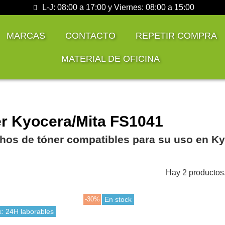
L-J: 08:00 a 17:00 y Viernes: 08:00 a 15:00
MARCAS
CONTACTO
REPETIR COMPRA
MATERIAL DE OFICINA
r Kyocera/Mita FS1041
hos de tóner compatibles para su uso en K
Hay 2 productos
-30%
En stock
k: 24H laborables