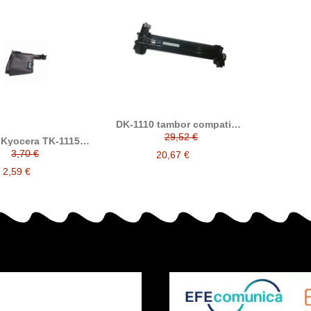
DK-1110 tambor compatible
alternativo a Kyocera Mita
29,52 €
 Kyocera TK-1115
302M293010 / 302M293011 /
tivo, compatible al
3,70 €
302M293012 / DK1110
20,67 €
 original Kyocera
1T02M50NL0
2,59 €