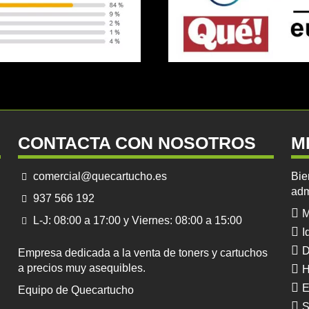
CONTACTA CON NOSOTROS
M
comercial@quecartucho.es
Bie
adm
937 566 192
M
L-J: 08:00 a 17:00 y Viernes: 08:00 a 15:00
I
D
Empresa dedicada a la venta de toners y cartuchos
a precios muy asequibles.
H
E
Equipo de Quecartucho
S