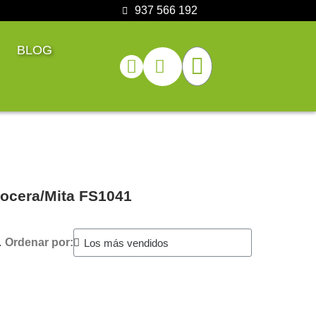
937 566 192
BLOG
yocera/Mita FS1041
.
Ordenar por: