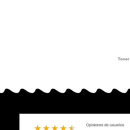
Toner
alterna
toner