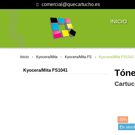
comercial@quecartucho.es
INICIO
Inicio
Kyocera/Mita
Kyocera/Mita FS
Kyocera/Mita FS1041
Kyocera/Mita FS1041
Tóne
Cartuc
-30%
En stoc