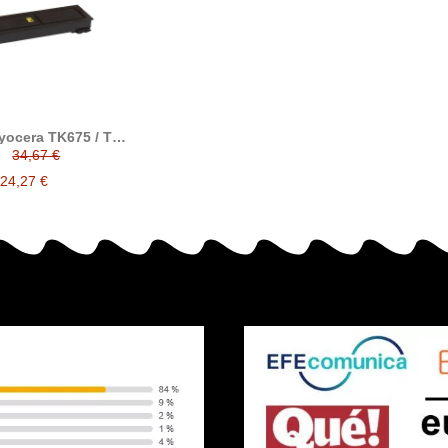
yocera TK675 / TK-
atible reemplaza a
34,67 €
era 1T02H00EU0
24,27 €