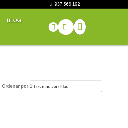
937 566 192
BLOG
.
Ordenar por: