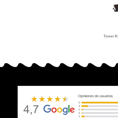
Toner K
675 comp
Kyoc