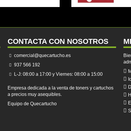
CONTACTA CON NOSOTROS
M
comercial@quecartucho.es
Bie
adm
937 566 192
M
L-J: 08:00 a 17:00 y Viernes: 08:00 a 15:00
I
D
Empresa dedicada a la venta de toners y cartuchos
a precios muy asequibles.
H
E
Equipo de Quecartucho
S