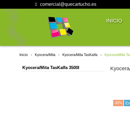
comercial@quecartucho.es
INICIO
Inicio
Kyocera/Mita
Kyocera/Mita TasKalfa
Kyocera/Mita Ta
Kyocera/Mita TasKalfa 3500I
Kyocera/
-30%
En