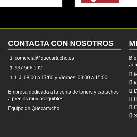
CONTACTA CON NOSOTROS
M
comercial@quecartucho.es
Bie
adm
937 566 192
M
L-J: 08:00 a 17:00 y Viernes: 08:00 a 15:00
I
D
Empresa dedicada a la venta de toners y cartuchos
a precios muy asequibles.
H
E
Equipo de Quecartucho
S