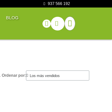
937 566 192
BLOG
.
Ordenar por: