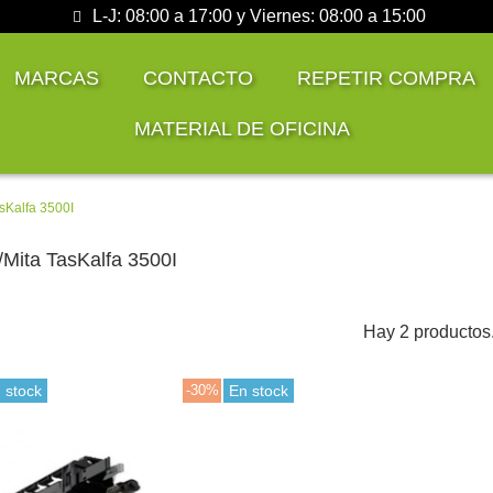
L-J: 08:00 a 17:00 y Viernes: 08:00 a 15:00
MARCAS
CONTACTO
REPETIR COMPRA
MATERIAL DE OFICINA
sKalfa 3500I
Mita TasKalfa 3500I
Hay 2 productos
 stock
-30%
En stock