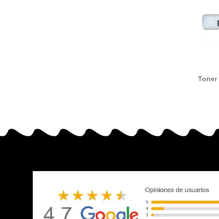
Toner
TK6
reem