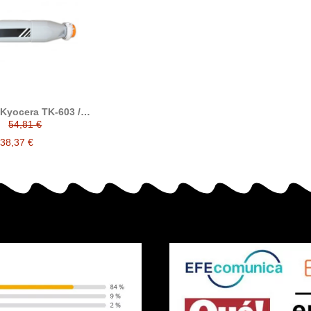
 Kyocera TK-603 /
03 compatible
54,81 €
plaza a Kyocera
370AE010
38,37 €