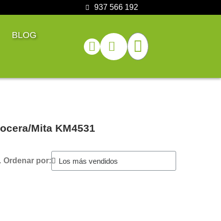
937 566 192
BLOG
yocera/Mita KM4531
.
Ordenar por: