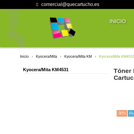
comercial@quecartucho.es
INICIO
Inicio
Kyocera/Mita
Kyocera/Mita KM
Kyocera/Mita KM453
Kyocera/Mita KM4531
Tóner 
Cartuc
-30%
Pr