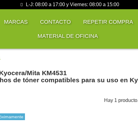
L-J: 08:00 a 17:00 y Viernes: 08:00 a 15:00
MARCAS
CONTACTO
REPETIR COMPRA
MATERIAL DE OFICINA
1
Kyocera/Mita KM4531
hos de tóner compatibles para su uso en K
Hay 1 producto
óximamente