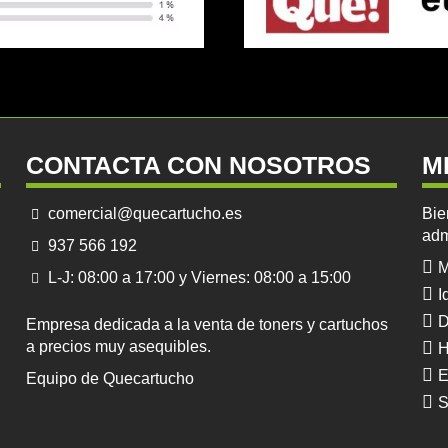
CONTACTA CON NOSOTROS
M
comercial@quecartucho.es
Bie
adm
937 566 192
M
L-J: 08:00 a 17:00 y Viernes: 08:00 a 15:00
I
D
Empresa dedicada a la venta de toners y cartuchos
a precios muy asequibles.
H
E
Equipo de Quecartucho
S