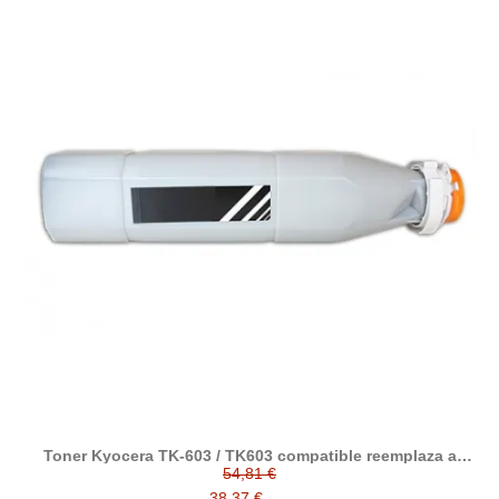
Toner Kyocera TK-603 / TK603 compatible reemplaza a
Kyocera 370AE010
54,81 €
38,37 €