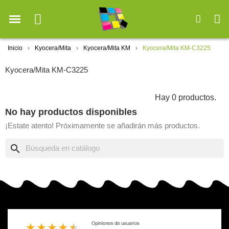
Inicio
Kyocera/Mita
Kyocera/Mita KM
Kyocera/Mita KM-C3225
Kyocera/Mita KM-C3225
Hay 0 productos.
No hay productos disponibles
¡Estate atento! Próximamente se añadirán más productos.
search