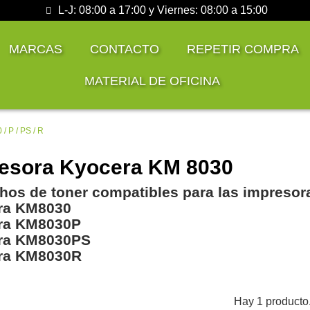
L-J: 08:00 a 17:00 y Viernes: 08:00 a 15:00
MARCAS
CONTACTO
REPETIR COMPRA
MATERIAL DE OFICINA
/ P / PS / R
esora Kyocera KM 8030
hos de toner compatibles para las impresor
ra KM8030
ra KM8030P
ra KM8030PS
ra KM8030R
Hay 1 producto