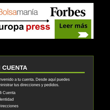
I CUENTA
nvenido a tu cuenta. Desde aquí puedes
inistrar tus direcciones y pedidos.
i Cuenta
dentidad
irecciones