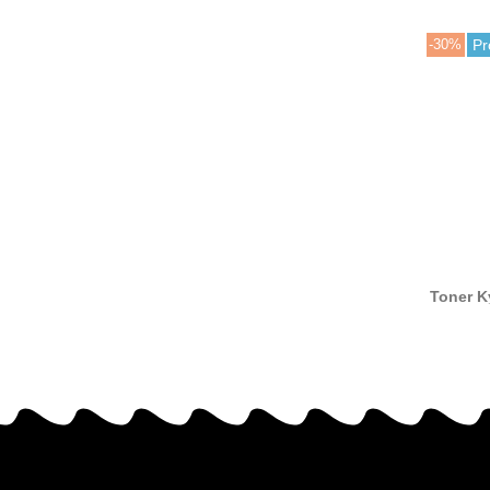
-30%
Pr
Toner K
655 comp
Kyoc