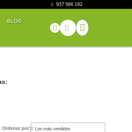
937 566 192
BLOG
as:
.
Ordenar por: