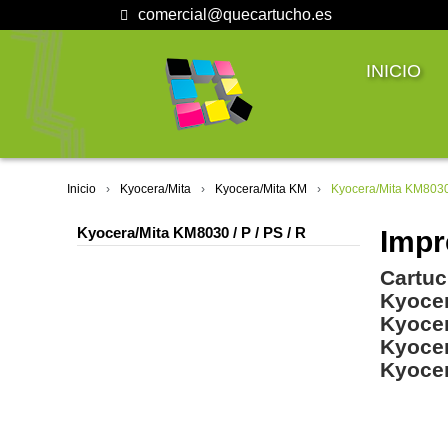
comercial@quecartucho.es
INICIO
Inicio
Kyocera/Mita
Kyocera/Mita KM
Kyocera/Mita KM8030 
Kyocera/Mita KM8030 / P / PS / R
Impr
Cartuc
Kyoce
Kyoce
Kyoce
Kyoce