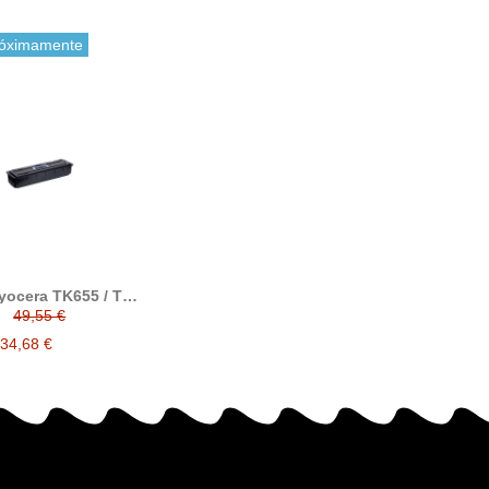
óximamente
yocera TK655 / TK-
atible reemplaza a
49,55 €
era 1T02FB0EU0
34,68 €