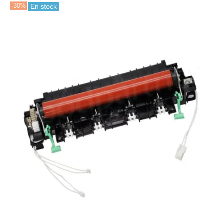
-30%
En stock