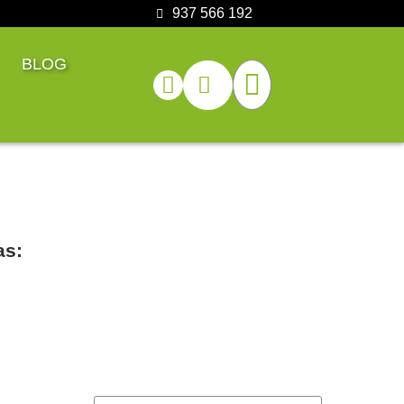
937 566 192
BLOG
as: