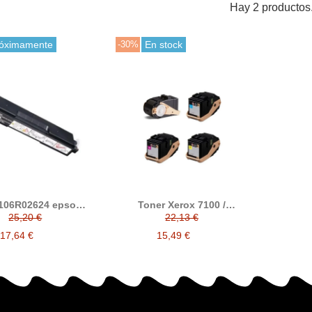
Hay 2 productos
óximamente
-30%
En stock
 106R02624 epson
Toner Xerox 7100 /
610 bote residual
Xerox7100 compatible
25,20 €
22,13 €
compatible
reemplaza a 106R02605 /
106R02604 / 106R02602 /
17,64 €
15,49 €
106R02600