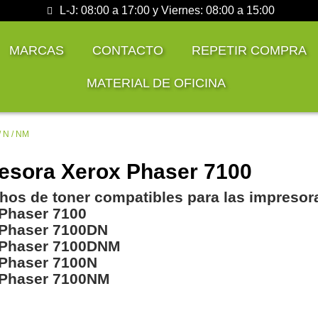
L-J: 08:00 a 17:00 y Viernes: 08:00 a 15:00
MARCAS
CONTACTO
REPETIR COMPRA
MATERIAL DE OFICINA
/ N / NM
esora Xerox Phaser 7100
hos de toner compatibles para las impresor
Phaser 7100
 Phaser 7100DN
 Phaser 7100DNM
Phaser 7100N
 Phaser 7100NM