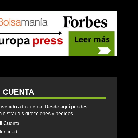
I CUENTA
nvenido a tu cuenta. Desde aquí puedes
inistrar tus direcciones y pedidos.
i Cuenta
dentidad