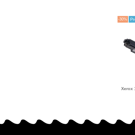
-30%
Pr
Xerox
C13S050