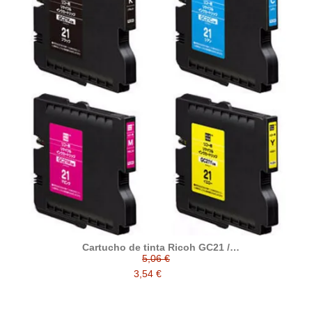
Cartucho de tinta Ricoh GC21 /
GX2500/3000/3050/5050/7000 compatible al original Ricoh
5,06 €
405536 / 405537 / 405538 / 405539
3,54 €