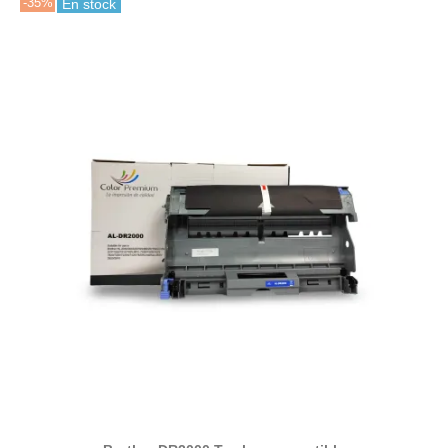
-35%
En stock