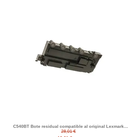
C540BT Bote residual compatible al original Lexmark
C540X75G
28,01 €