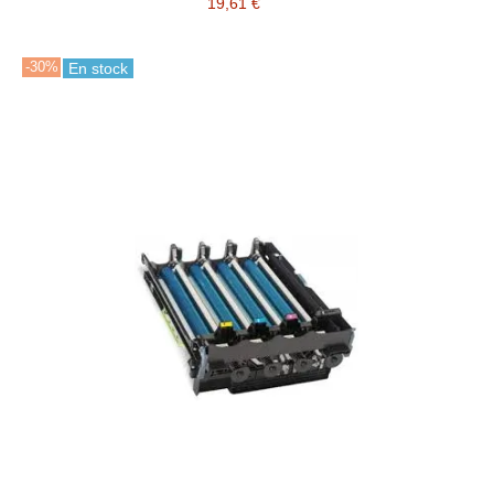
19,61 €
-30%
En stock