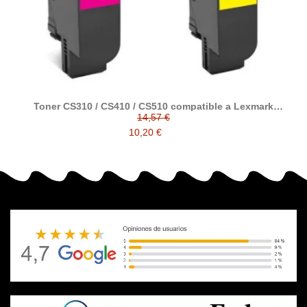
Toner CS310 / CS410 / CS510 compatible a Lexmark
70C2HK0 / 70C2HC0 / 70C2HM0 / 70C2HY0
14,57 €
10,20 €