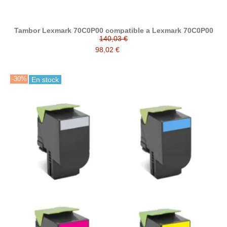
Tambor Lexmark 70C0P00 compatible a Lexmark 70C0P00
140,03 €
98,02 €
-30%
En stock