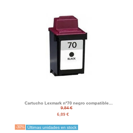
Cartucho Lexmark nº70 negro compatible
012AX970E
9,84 €
6,89 €
-30%
Últimas unidades en stock