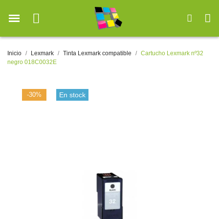
Inicio
Lexmark
Tinta Lexmark compatible
Cartucho Lexmark nº32
negro 018C0032E
-30%
En stock