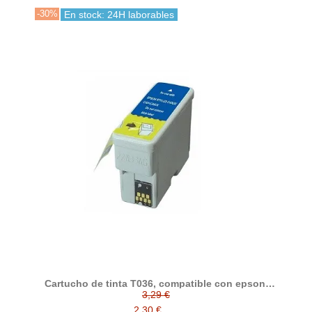
-30%
En stock: 24H laborables
Cartucho de tinta T036, compatible con epson,
negro
3,29 €
2,30 €