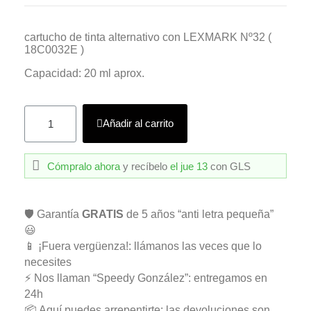
cartucho de tinta alternativo con LEXMARK Nº32 (
18C0032E )
Capacidad: 20 ml aprox.
Añadir al carrito
Cómpralo ahora
y recíbelo
el jue 13
con GLS
🛡️ Garantía
GRATIS
de 5 años “anti letra pequeña”
😃
📱 ¡Fuera vergüenza!: llámanos las veces que lo
necesites
⚡ Nos llaman “Speedy González”: entregamos en
24h
📦 Aquí puedes arrepentirte: las devoluciones son