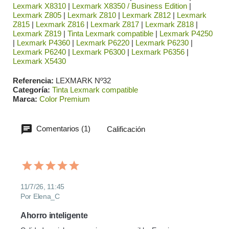
Lexmark X8310
|
Lexmark X8350 / Business Edition
|
Lexmark Z805
|
Lexmark Z810
|
Lexmark Z812
|
Lexmark
Z815
|
Lexmark Z816
|
Lexmark Z817
|
Lexmark Z818
|
Lexmark Z819
|
Tinta Lexmark compatible
|
Lexmark P4250
|
Lexmark P4360
|
Lexmark P6220
|
Lexmark P6230
|
Lexmark P6240
|
Lexmark P6300
|
Lexmark P6356
|
Lexmark X5430
Referencia
LEXMARK Nº32
Categoría
Tinta Lexmark compatible
Marca
Color Premium
Comentarios (1)
Calificación
11/7/26, 11:45
Por Elena_C
Ahorro inteligente