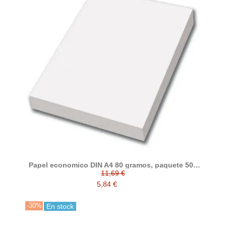
Papel economico DIN A4 80 gramos, paquete 500
folios
11,69 €
5,84 €
-30%
En stock