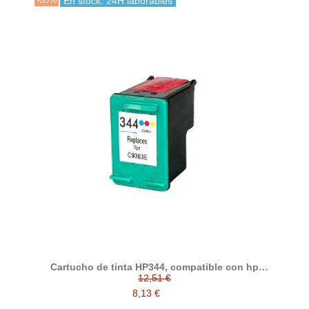
En stock: 24H laborables
Cartucho de tinta HP344, compatible con hp
C9363EE, tricolor
12,51 €
8,13 €