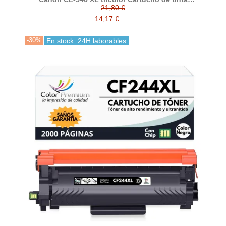
Compatible
21,80 €
14,17 €
-30%
En stock: 24H laborables