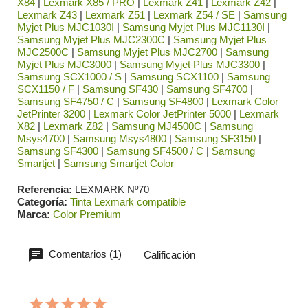
X84
|
Lexmark X85 / PRO
|
Lexmark Z41
|
Lexmark Z42
|
Lexmark Z43
|
Lexmark Z51
|
Lexmark Z54 / SE
|
Samsung
Myjet Plus MJC1030I
|
Samsung Myjet Plus MJC1130I
|
Samsung Myjet Plus MJC2300C
|
Samsung Myjet Plus
MJC2500C
|
Samsung Myjet Plus MJC2700
|
Samsung
Myjet Plus MJC3000
|
Samsung Myjet Plus MJC3300
|
Samsung SCX1000 / S
|
Samsung SCX1100
|
Samsung
SCX1150 / F
|
Samsung SF430
|
Samsung SF4700
|
Samsung SF4750 / C
|
Samsung SF4800
|
Lexmark Color
JetPrinter 3200
|
Lexmark Color JetPrinter 5000
|
Lexmark
X82
|
Lexmark Z82
|
Samsung MJ4500C
|
Samsung
Msys4700
|
Samsung Msys4800
|
Samsung SF3150
|
Samsung SF4300
|
Samsung SF4500 / C
|
Samsung
Smartjet
|
Samsung Smartjet Color
Referencia
LEXMARK Nº70
Categoría
Tinta Lexmark compatible
Marca
Color Premium
Comentarios (1)
Calificación