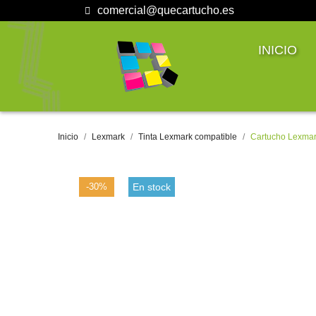
comercial@quecartucho.es
INICIO
Inicio
Lexmark
Tinta Lexmark compatible
Cartucho Lexmark
-30%
En stock