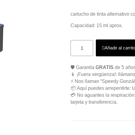
cartucho de tinta alternativ
Capacidad: 15 ml aprox.
Añadir al carrit
🛡️ Garantía
GRATIS
de 5 años
📱 ¡Fuera vergüenza!: llámano
⚡ Nos llaman “Speedy Gonzál
📦 Aquí puedes arrepentirte: l
💳 No aguantes la respiració
tarjeta y transferencia.