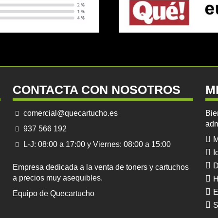
CONTACTA CON NOSOTROS
M
comercial@quecartucho.es
Bie
adm
937 566 192
M
L-J: 08:00 a 17:00 y Viernes: 08:00 a 15:00
I
D
Empresa dedicada a la venta de toners y cartuchos
a precios muy asequibles.
H
E
Equipo de Quecartucho
S