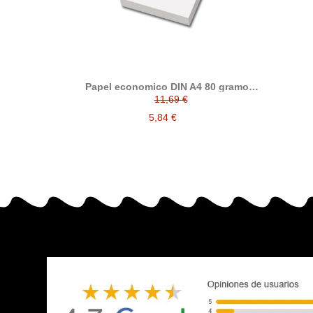
Papel economico DIN A4 80 gramos,
paquete 500 folios
11,69 €
5,84 €