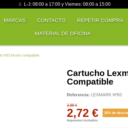
L-J: 08:00 a 17:00 y Viernes: 08:00 a 15:00
MARCAS
CONTACTO
REPETIR COMPRA
MATERIAL DE OFICINA
 nº83 tricolor compatible
Cartucho Lexma
Compatible
Referencia
LEXMARK Nº83
3,88 €
2,72 €
30% de descu
Impuestos incluidos