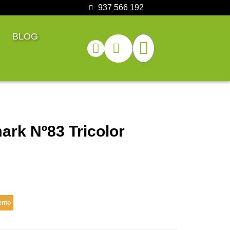
937 566 192
BLOG
rk Nº83 Tricolor
ento