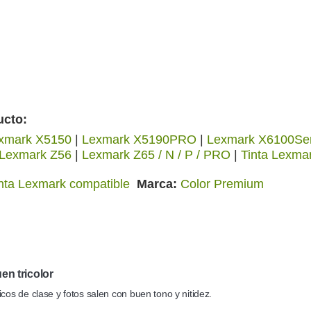
ucto:
xmark X5150
|
Lexmark X5190PRO
|
Lexmark X6100Ser
Lexmark Z56
|
Lexmark Z65 / N / P / PRO
|
Tinta Lexma
nta Lexmark compatible
Marca
Color Premium
en tricolor
icos de clase y fotos salen con buen tono y nitidez.