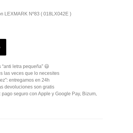
o con LEXMARK Nº83 ( 018LX042E )
o
 “anti letra pequeña” 😃
s las veces que lo necesites
ez”: entregamos en 24h
as devoluciones son gratis
n: pago seguro con Apple y Google Pay, Bizum,