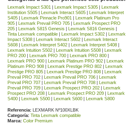
Lexmark Impact S301
|
Lexmark Impact S305
|
Lexmark
Institution S505
|
Lexmark Interact S605
|
Lexmark Interpret
S405
|
Lexmark Pinnacle Pro901
|
Lexmark Platinum Pro
905
|
Lexmark Prevail PRO 705
|
Lexmark Prospect PRO
205
|
Lexmark S815 Genesis
|
Lexmark S816 Genesis
|
Tinta Lexmark compatible
|
Lexmark Impact S302
|
Lexmark
Impact S308
|
Lexmark Interact S602
|
Lexmark Interact
S608
|
Lexmark Interpret S402
|
Lexmark Interpret S408
|
Lexmark Intuition S502
|
Lexmark Intuition S508
|
Lexmark
PRO 200
|
Lexmark PRO 700
|
Lexmark PRO 800
|
Lexmark PRO 900
|
Lexmark Platinum PRO 902
|
Lexmark
Platinum PRO 908
|
Lexmark Prestige PRO 802
|
Lexmark
Prestige PRO 805
|
Lexmark Prestige PRO 808
|
Lexmark
Prevail PRO 702
|
Lexmark Prevail PRO 706
|
Lexmark
Prevail PRO 707
|
Lexmark Prevail PRO 708
|
Lexmark
Prevail PRO 709
|
Lexmark Prospect PRO 202
|
Lexmark
Prospect PRO 208
|
Lexmark Prospect PRO 209
|
Lexmark
S400
|
Lexmark S500
|
Lexmark S600
|
Lexmark S800
Referencia
LEXMARK Nº100XLBK
Categoría
Tinta Lexmark compatible
Marca
Color Premium