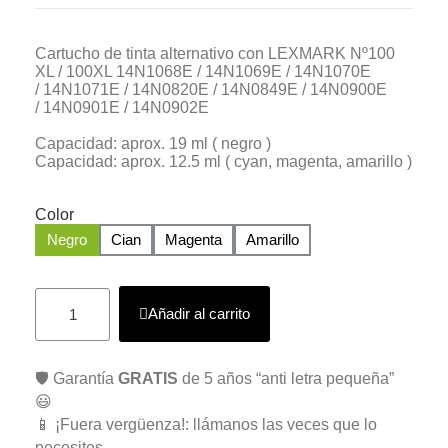
Cartucho de tinta alternativo con LEXMARK Nº100
XL / 100XL 14N1068E / 14N1069E / 14N1070E
/ 14N1071E /
14N0820E /
14N0849E /
14N0900E
/
14N0901E /
14N0902E
Capacidad: aprox. 19 ml ( negro )
Capacidad: aprox. 12.5 ml ( cyan, magenta, amarillo )
Color
Negro
Cian
Magenta
Amarillo
Añadir al carrito
🛡️ Garantía
GRATIS
de 5 años “anti letra pequeña”
😃
📱 ¡Fuera vergüenza!: llámanos las veces que lo
necesites