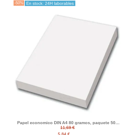
-50%
En stock: 24H laborables
Papel economico DIN A4 80 gramos, paquete 500
folios
11,69 €
5,84 €